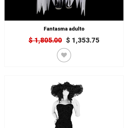
Fantasma adulto
$
1,805.00
$
1,353.75