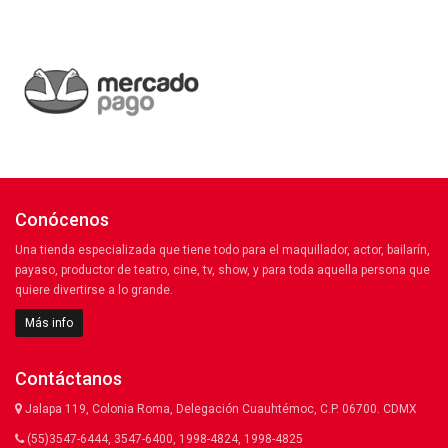
Conócenos
Una tienda especializada que tiene todo para el maquillador, actor, bailarín,
payaso, productor de teatro, cine, tv, show, y para toda aquella persona que
quiere divertirse a lo grande.
Más info
Contáctanos
Jalapa 119, Colonia Roma, Delegación Cuauhtémoc, C.P. 06700. CDMX
(55)3547-6444, 3547-6400, 1998-4824, 1998-4825