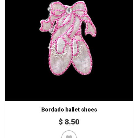
Bordado ballet shoes
$
8.50