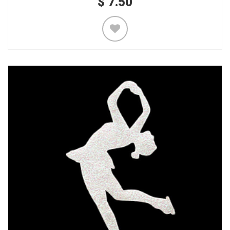
$
7.50