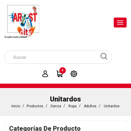
Toggl
navig
0
Unitardos
Inicio
Productos
Danza
Ropa
Adultos
Unitardos
Categorías De Producto