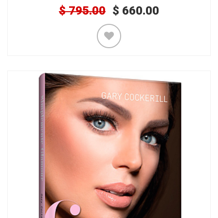
$
795.00
$
660.00