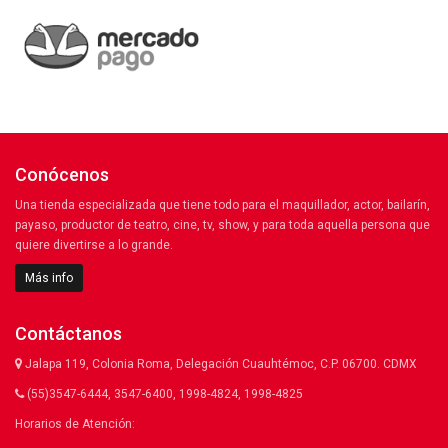
Conócenos
Una tienda especializada que tiene todo para el maquillador, actor, bailarín,
payaso, productor de teatro, cine, tv, show, y para toda aquella persona que
quiere divertirse a lo grande.
Más info
Contáctanos
Jalapa 119, Colonia Roma, Delegación Cuauhtémoc, C.P. 06700. CDMX
(55)3547-6444, 3547-6400, 1998-4824, 1998-4825
Horarios de Atención: