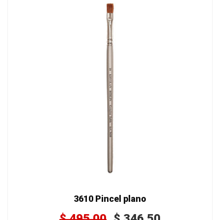
3610 Pincel plano
$
495.00
$
346.50