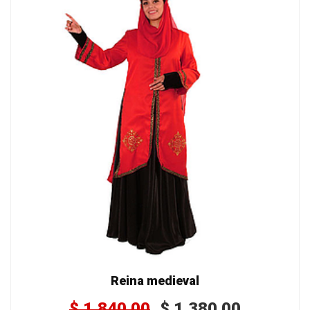
Reina medieval
$
1,840.00
$
1,380.00