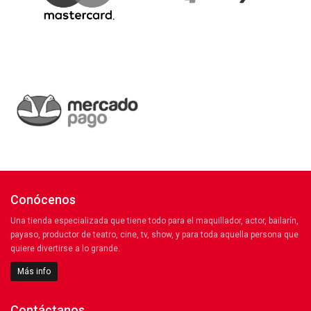
Conócenos
Una tienda especializada que tiene todo para el maquillador, actor, bailarín,
payaso, productor de teatro, cine, tv, show, y para toda aquella persona que
quiere divertirse a lo grande.
Más info
Contáctanos