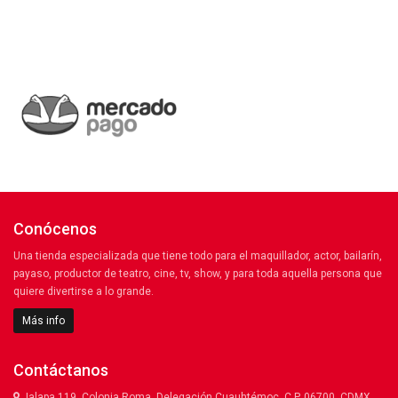
Conócenos
Una tienda especializada que tiene todo para el maquillador, actor, bailarín,
payaso, productor de teatro, cine, tv, show, y para toda aquella persona que
quiere divertirse a lo grande.
Más info
Contáctanos
Jalapa 119, Colonia Roma, Delegación Cuauhtémoc, C.P. 06700. CDMX