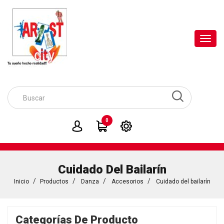
Toggl
navig
0
Cuidado Del Bailarín
Inicio
Productos
Danza
Accesorios
Cuidado del bailarín
Categorías De Producto