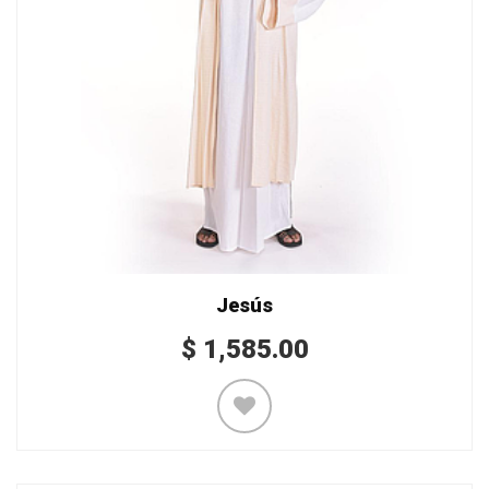
Jesús
$
1,585.00