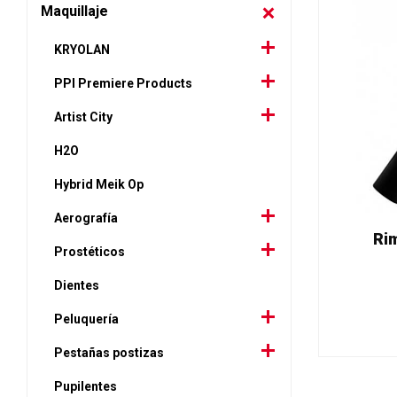
Maquillaje
KRYOLAN
PPI Premiere Products
Artist City
H2O
Hybrid Meik Op
Aerografía
Rim
Prostéticos
Dientes
Peluquería
Pestañas postizas
Pupilentes