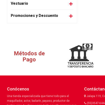
Vestuario
Promociones y Descuento
Métodos de
Pago
Conócenos
Contáctan
Una tienda especializada que tiene todo para el
Jalapa 119, C
maquillador, actor, bailarín, payaso, productor de
(55)3547-6444