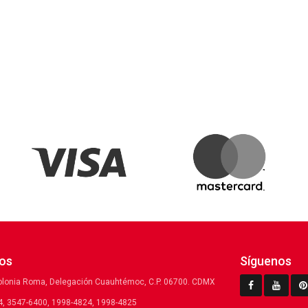
os
Síguenos
olonia Roma, Delegación Cuauhtémoc, C.P. 06700. CDMX
, 3547-6400, 1998-4824, 1998-4825