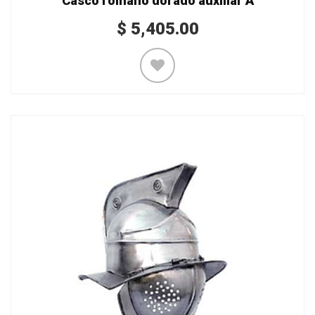
Casco romano dorado auxiliar A
$
5,405.00