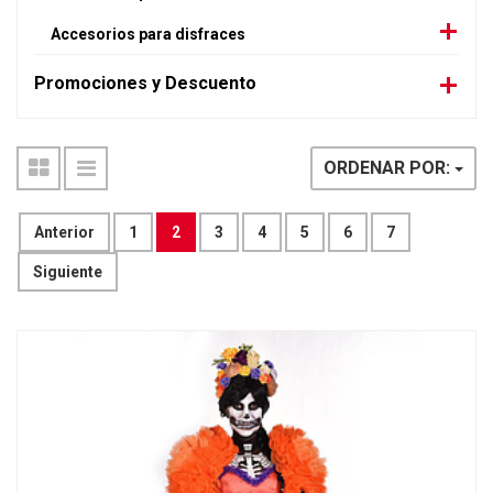
Accesorios para disfraces
Promociones y Descuento
ORDENAR POR:
Anterior
1
2
3
4
5
6
7
Siguiente