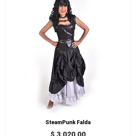
SteamPunk Falda
$
3,020.00