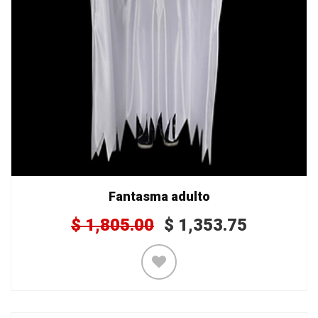
Fantasma adulto
$
1,805.00
$
1,353.75