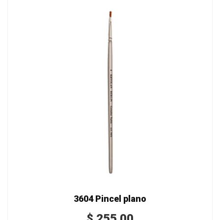
3604 Pincel plano
$
255.00