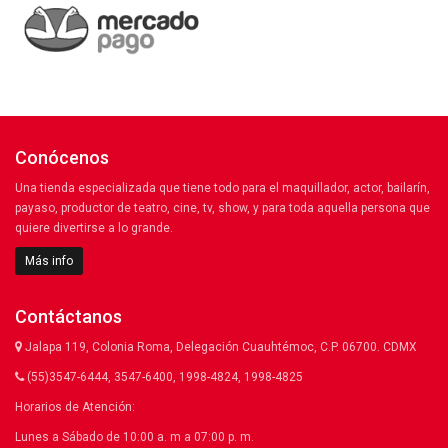
Conócenos
Una tienda especializada que tiene todo para el maquillador, actor, bailarín,
payaso, productor de teatro, cine, tv, show, y para toda aquella persona que
quiere divertirse a lo grande.
Más info
Contáctanos
Jalapa 119, Colonia Roma, Delegación Cuauhtémoc, C.P. 06700. CDMX
(55)3547-6444, 3547-6400, 1998-4824, 1998-4825
Horarios de Atención:
Lunes a Sábado de 10:00 a. m a 07:00 p. m.