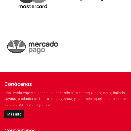
Conócenos
Una tienda especializada que tiene todo para el maquillador, actor, bailarín,
payaso, productor de teatro, cine, tv, show, y para toda aquella persona que
quiere divertirse a lo grande.
Más info
Contáctanos