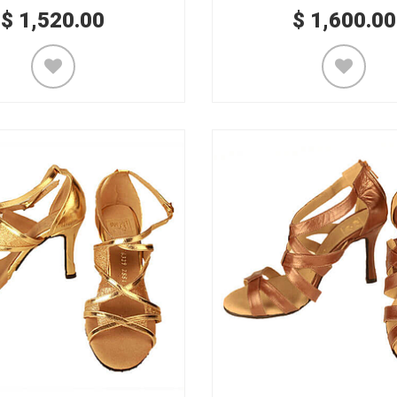
$
1,520.00
$
1,600.00