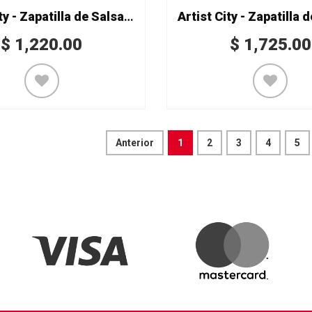
Artist City - Zapatilla de Salsa Mod. 6329-10
$
1,220.00
$
1,725.00
Anterior
1
2
3
4
5