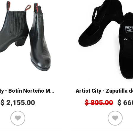
Artist City - Botín Norteño Mod. 2721
$
2,155.00
$
805.00
$
66