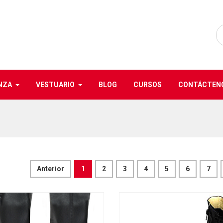
NZA
VESTUARIO
BLOG
CURSOS
CONTÁCTEN
Anterior
1
2
3
4
5
6
7