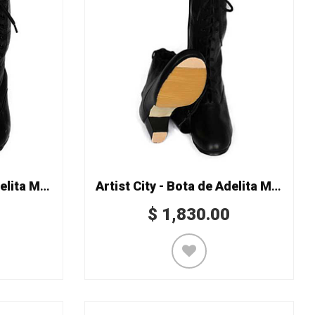
Artist City - Bota de Adelita Mod. 2421
Artist City - Bota de Adelita Mod. 2421 Sin Clavos
$
1,830.00