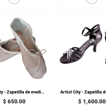
Artist City - Zapatilla de media punta Mod. 4320 split en piel
$
650.00
$
1,600.00