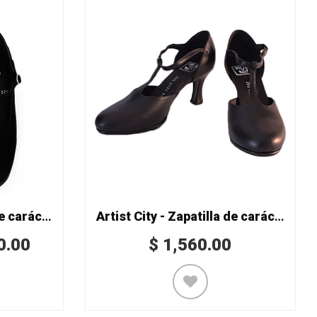
Artist City - Zapatilla de carácter de lona Mod. 7325
Artist City - Zapatilla de carácter Mod. T 7321
0.00
$
1,560.00