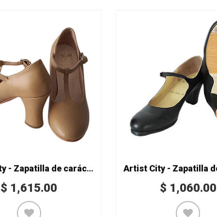
Artist City - Zapatilla de carácter Mod. T 7322-8
$
1,615.00
$
1,060.00