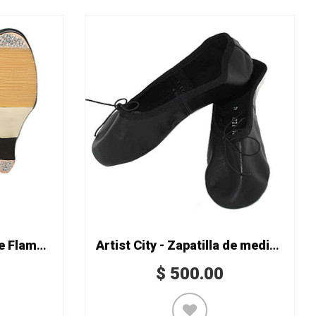
Artist City - Zapatilla de Flamenco Mod. 3321
Artist City - Zapatilla de media punta Mod. 4320 split en lona
$
500.00