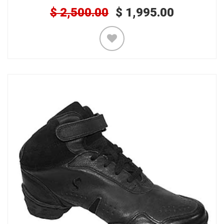
$
2,500.00
$
1,995.00