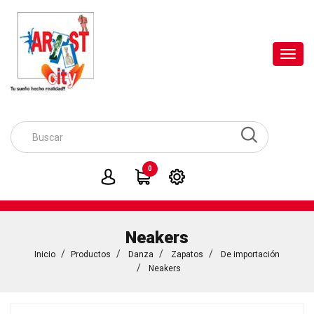
Toggl
navig
0
Neakers
Inicio
Productos
Danza
Zapatos
De importación
Neakers