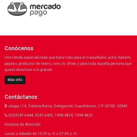
Conócenos
Una tienda especializada que tiene todo para el maquillador, actor, bailarín,
payaso, productor de teatro, cine, tv, show, y para toda aquella persona que
quiere divertirse a lo grande.
Más info
Contáctanos
Jalapa 119, Colonia Roma, Delegación Cuauhtémoc, C.P. 06700. CDMX
(55)3547-6444, 3547-6400, 1998-4824, 1998-4825
Horarios de Atención:
Lunes a Sábado de 10:00 a. m a 07:00 p. m.