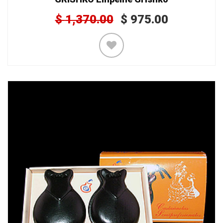
$
1,370.00
$
975.00