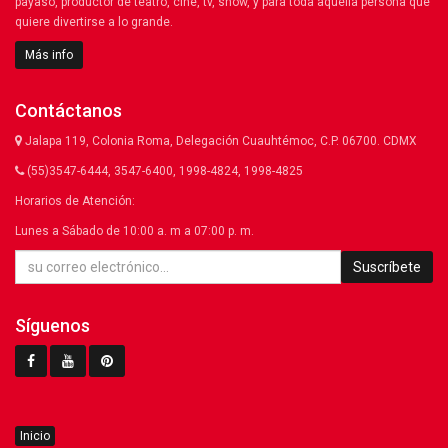
payaso, productor de teatro, cine, tv, show, y para toda aquella persona que
quiere divertirse a lo grande.
Más info
Contáctanos
Jalapa 119, Colonia Roma, Delegación Cuauhtémoc, C.P. 06700. CDMX
(55)3547-6444, 3547-6400, 1998-4824, 1998-4825
Horarios de Atención:
Lunes a Sábado de 10:00 a. m a 07:00 p. m.
Suscríbete
Síguenos
Inicio