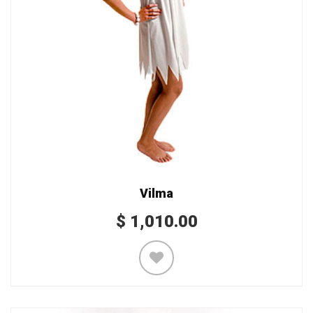
Vilma
$
1,010.00