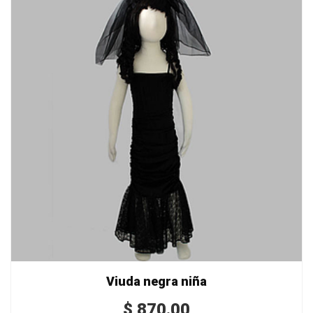
Viuda negra niña
$
870.00