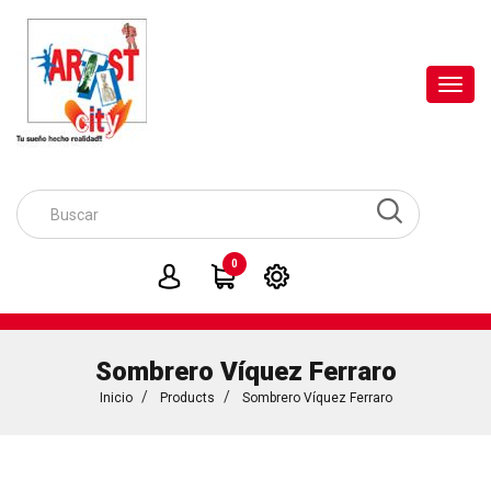
Toggl
navig
0
Sombrero Víquez Ferraro
Inicio
Products
Sombrero Víquez Ferraro