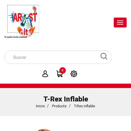
Toggl
navig
0
T-Rex Inflable
Inicio
Products
T-Rex inflable