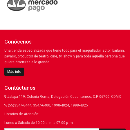
Conócenos
Una tienda especializada que tiene todo para el maquillador, actor, bailarín,
payaso, productor de teatro, cine, tv, show, y para toda aquella persona que
quiere divertirse a lo grande.
Más info
Contáctanos
Jalapa 119, Colonia Roma, Delegación Cuauhtémoc, C.P. 06700. CDMX
(55)3547-6444, 3547-6400, 1998-4824, 1998-4825
Horarios de Atención:
Lunes a Sábado de 10:00 a. m a 07:00 p. m.