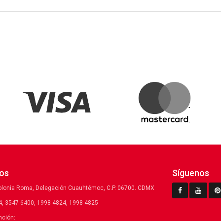
os
Síguenos
olonia Roma, Delegación Cuauhtémoc, C.P. 06700. CDMX
, 3547-6400, 1998-4824, 1998-4825
nción: