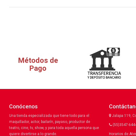
Métodos de
Pago
Conócenos
Contáctan
Una tienda especializada que tiene todo para el
Jalapa 119, C
maquillador, actor, bailarín, payaso, productor de
(55)3547-6444
teatro, cine, tv, show, y para toda aquella persona que
quiere divertirse a lo grande.
Horarios de Ate