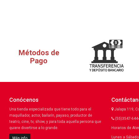
Métodos de
Pago
Conócenos
Contáctan
Una tienda especializada que tiene todo para el
Jalapa 119, C
maquillador, actor, bailarín, payaso, productor de
(55)3547-6444
teatro, cine, tv, show, y para toda aquella persona que
quiere divertirse a lo grande.
Horarios de Ate
Lunes a Sábado 
Más info