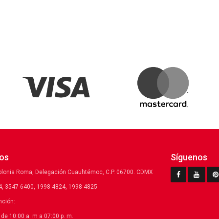
os
Síguenos
olonia Roma, Delegación Cuauhtémoc, C.P. 06700. CDMX
, 3547-6400, 1998-4824, 1998-4825
nción:
de 10:00 a. m a 07:00 p. m.