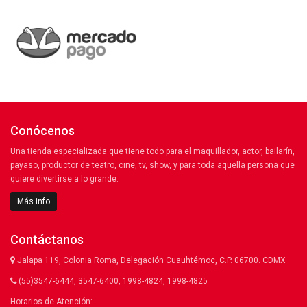
Conócenos
Una tienda especializada que tiene todo para el maquillador, actor, bailarín,
payaso, productor de teatro, cine, tv, show, y para toda aquella persona que
quiere divertirse a lo grande.
Más info
Contáctanos
Jalapa 119, Colonia Roma, Delegación Cuauhtémoc, C.P. 06700. CDMX
(55)3547-6444, 3547-6400, 1998-4824, 1998-4825
Horarios de Atención: