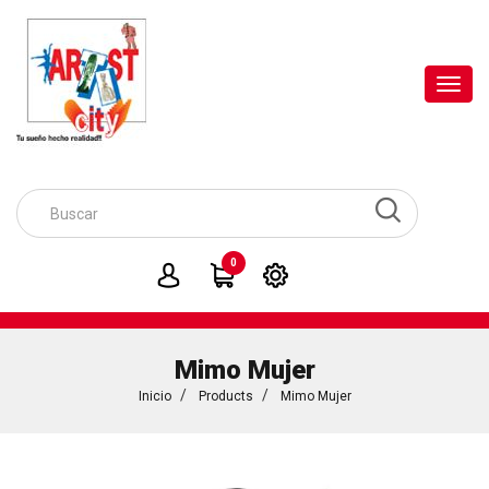
Toggl
navig
0
Mimo Mujer
Inicio
Products
Mimo Mujer