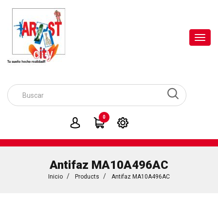
Toggl
navig
0
Antifaz MA10A496AC
Inicio
Products
Antifaz MA10A496AC