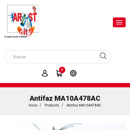
Toggl
navig
0
Antifaz MA10A478AC
Inicio
Products
Antifaz MA10A478AC