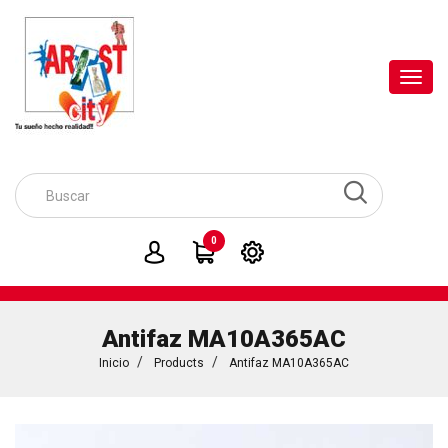
Toggl
navig
0
Antifaz MA10A365AC
Inicio
Products
Antifaz MA10A365AC