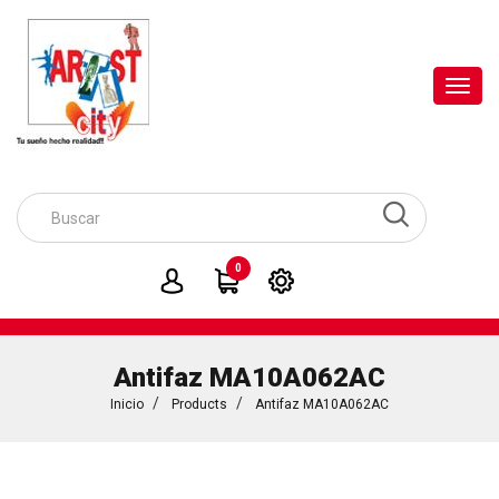
Toggl
navig
0
Antifaz MA10A062AC
Inicio
Products
Antifaz MA10A062AC