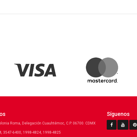
os
Síguenos
olonia Roma, Delegación Cuauhtémoc, C.P. 06700. CDMX
, 3547-6400, 1998-4824, 1998-4825