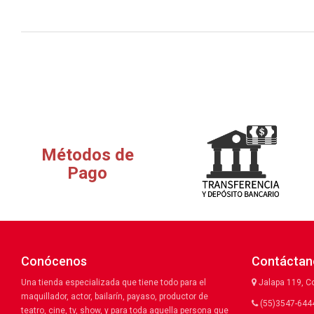
Métodos de
Pago
Conócenos
Contáctan
Una tienda especializada que tiene todo para el
Jalapa 119, C
maquillador, actor, bailarín, payaso, productor de
(55)3547-6444
teatro, cine, tv, show, y para toda aquella persona que