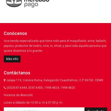
Conócenos
Una tienda especializada que tiene todo para el maquillador, actor, bailarín,
payaso, productor de teatro, cine, tv, show, y para toda aquella persona que
quiere divertirse a lo grande.
Más info
Contáctanos
Jalapa 119, Colonia Roma, Delegación Cuauhtémoc, C.P. 06700. CDMX
(55)3547-6444, 3547-6400, 1998-4824, 1998-4825
Horarios de Atención:
Lunes a Sábado de 10:00 a. m a 07:00 p. m.