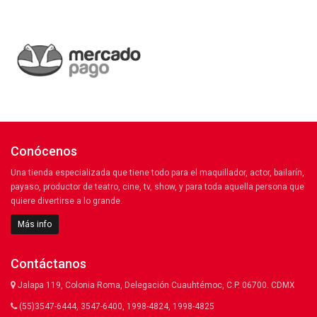
Conócenos
Una tienda especializada que tiene todo para el maquillador, actor, bailarín,
payaso, productor de teatro, cine, tv, show, y para toda aquella persona que
quiere divertirse a lo grande.
Más info
Contáctanos
Jalapa 119, Colonia Roma, Delegación Cuauhtémoc, C.P. 06700. CDMX
(55)3547-6444, 3547-6400, 1998-4824, 1998-4825