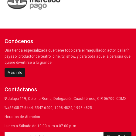
Conócenos
Una tienda especializada que tiene todo para el maquillador, actor, bailarín,
payaso, productor de teatro, cine, tv, show, y para toda aquella persona que
quiere divertirse a lo grande.
Más info
Contáctanos
Jalapa 119, Colonia Roma, Delegación Cuauhtémoc, C.P. 06700. CDMX
(55)3547-6444, 3547-6400, 1998-4824, 1998-4825
Horarios de Atención:
Lunes a Sábado de 10:00 a. m a 07:00 p. m.