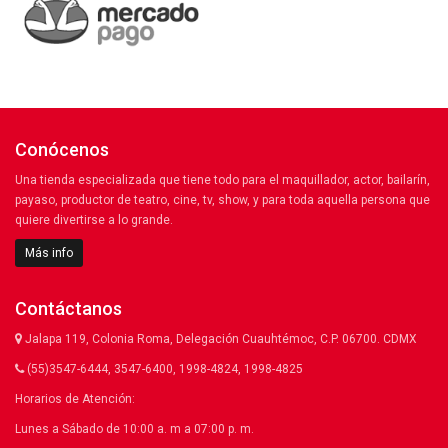
Conócenos
Una tienda especializada que tiene todo para el maquillador, actor, bailarín,
payaso, productor de teatro, cine, tv, show, y para toda aquella persona que
quiere divertirse a lo grande.
Más info
Contáctanos
Jalapa 119, Colonia Roma, Delegación Cuauhtémoc, C.P. 06700. CDMX
(55)3547-6444, 3547-6400, 1998-4824, 1998-4825
Horarios de Atención:
Lunes a Sábado de 10:00 a. m a 07:00 p. m.