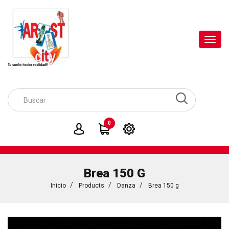
Toggl
navig
0
Brea 150 G
Inicio
Products
Danza
Brea 150 g