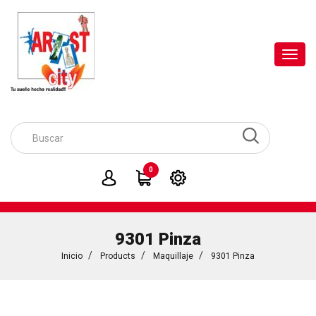
Toggl
navig
0
9301 Pinza
Inicio
Products
Maquillaje
9301 Pinza