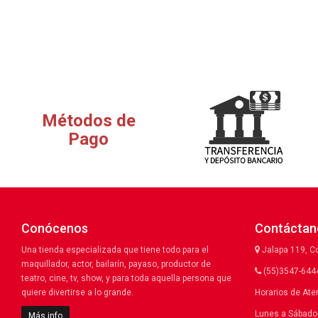
Métodos de
Pago
Conócenos
Contáctan
Una tienda especializada que tiene todo para el
Jalapa 119, C
maquillador, actor, bailarín, payaso, productor de
(55)3547-6444
teatro, cine, tv, show, y para toda aquella persona que
quiere divertirse a lo grande.
Horarios de Ate
Lunes a Sábado 
Más info