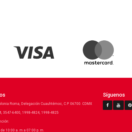
os
Síguenos
olonia Roma, Delegación Cuauhtémoc, C.P. 06700. CDMX
, 3547-6400, 1998-4824, 1998-4825
nción:
de 10:00 a. m a 07:00 p. m.