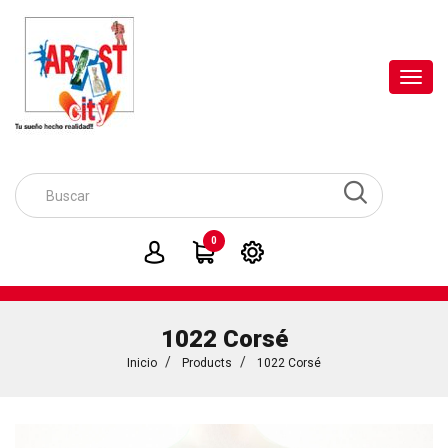
Toggl
navig
0
1022 Corsé
Inicio
Products
1022 Corsé