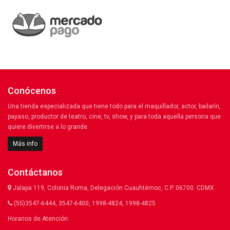
Conócenos
Una tienda especializada que tiene todo para el maquillador, actor, bailarín,
payaso, productor de teatro, cine, tv, show, y para toda aquella persona que
quiere divertirse a lo grande.
Más info
Contáctanos
Jalapa 119, Colonia Roma, Delegación Cuauhtémoc, C.P. 06700. CDMX
(55)3547-6444, 3547-6400, 1998-4824, 1998-4825
Horarios de Atención: