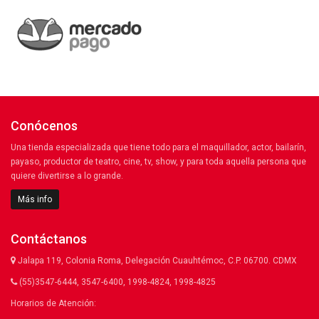
Conócenos
Una tienda especializada que tiene todo para el maquillador, actor, bailarín,
payaso, productor de teatro, cine, tv, show, y para toda aquella persona que
quiere divertirse a lo grande.
Más info
Contáctanos
Jalapa 119, Colonia Roma, Delegación Cuauhtémoc, C.P. 06700. CDMX
(55)3547-6444, 3547-6400, 1998-4824, 1998-4825
Horarios de Atención: