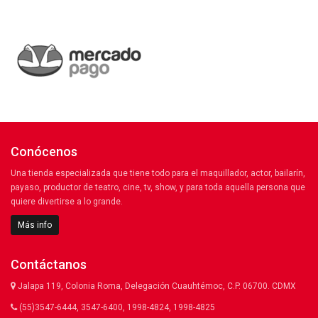
Conócenos
Una tienda especializada que tiene todo para el maquillador, actor, bailarín,
payaso, productor de teatro, cine, tv, show, y para toda aquella persona que
quiere divertirse a lo grande.
Más info
Contáctanos
Jalapa 119, Colonia Roma, Delegación Cuauhtémoc, C.P. 06700. CDMX
(55)3547-6444, 3547-6400, 1998-4824, 1998-4825