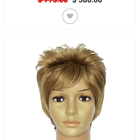
$
775.00
$
580.00