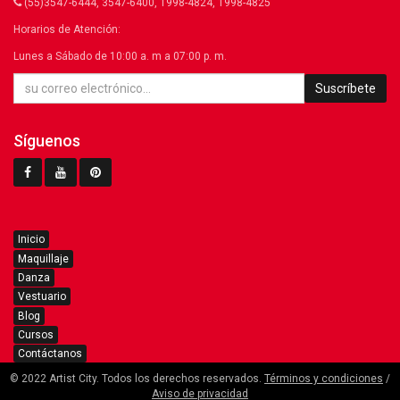
(55)3547-6444, 3547-6400, 1998-4824, 1998-4825
Horarios de Atención:
Lunes a Sábado de 10:00 a. m a 07:00 p. m.
Suscríbete
Síguenos
Inicio
Maquillaje
Danza
Vestuario
Blog
Cursos
Contáctanos
© 2022 Artist City. Todos los derechos reservados.
Términos y condiciones
/
Aviso de privacidad