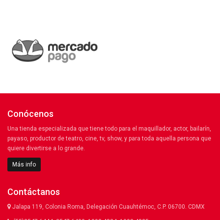
Conócenos
Una tienda especializada que tiene todo para el maquillador, actor, bailarín,
payaso, productor de teatro, cine, tv, show, y para toda aquella persona que
quiere divertirse a lo grande.
Más info
Contáctanos
Jalapa 119, Colonia Roma, Delegación Cuauhtémoc, C.P. 06700. CDMX