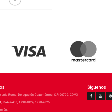
os
Síguenos
olonia Roma, Delegación Cuauhtémoc, C.P. 06700. CDMX
, 3547-6400, 1998-4824, 1998-4825
nción: