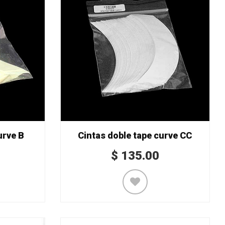
urve B
Cintas doble tape curve CC
$
135.00