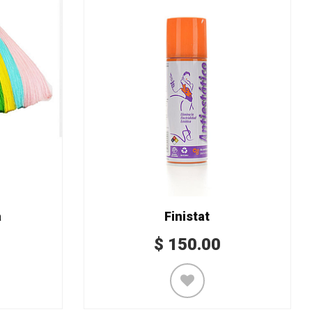
a
Finistat
$
150.00