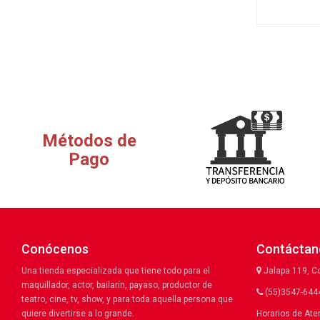
Métodos de
Pago
Conócenos
Contáctan
Una tienda especializada que tiene todo para el
Jalapa 119, C
maquillador, actor, bailarín, payaso, productor de
(55)3547-6444
teatro, cine, tv, show, y para toda aquella persona que
quiere divertirse a lo grande.
Horarios de Ate