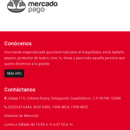
Conócenos
Una tienda especializada que tiene todo para el maquillador, actor, bailarín,
payaso, productor de teatro, cine, tv, show, y para toda aquella persona que
quiere divertirse a lo grande.
Más info
Contáctanos
Jalapa 119, Colonia Roma, Delegación Cuauhtémoc, C.P. 06700. CDMX
(55)3547-6444, 3547-6400, 1998-4824, 1998-4825
Horarios de Atención:
Lunes a Sábado de 10:00 a. m a 07:00 p. m.