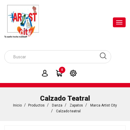
Toggl
navig
0
Calzado Teatral
Inicio
Productos
Danza
Zapatos
Marca Artist City
Calzado teatral