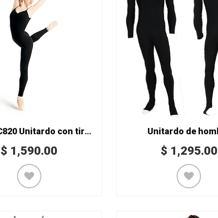
(CAP) CC820 Unitardo con tirantes ajustables
Unitardo de hom
$
1,590.00
$
1,295.00