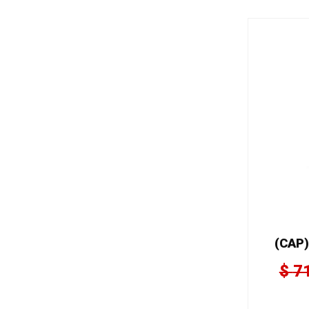
(CAP)
$
7