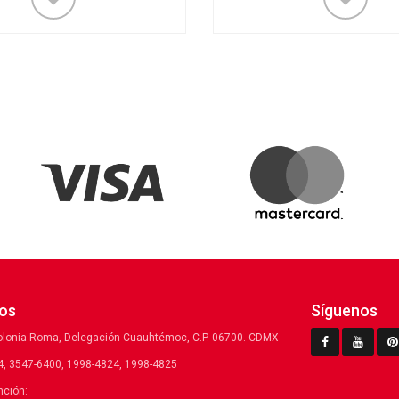
os
Síguenos
olonia Roma, Delegación Cuauhtémoc, C.P. 06700. CDMX
, 3547-6400, 1998-4824, 1998-4825
nción: