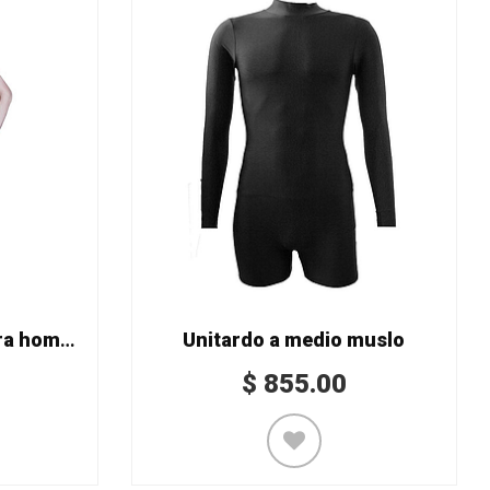
SANSHA - Unitardo para hombre Mod. D218C
Unitardo a medio muslo
$
855.00