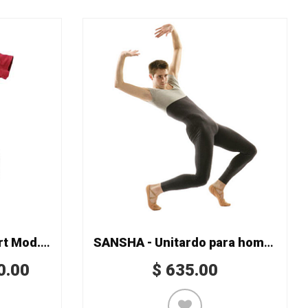
(CAP) Unitardo de short Mod. 9031C
SANSHA - Unitardo para hombre Mod. KH3101C
0.00
$
635.00