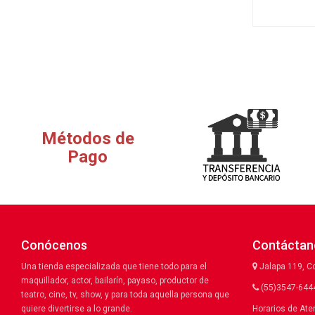
Métodos de
Pago
Conócenos
Contáctan
Una tienda especializada que tiene todo para el
Jalapa 119, C
maquillador, actor, bailarín, payaso, productor de
(55)3547-6444
teatro, cine, tv, show, y para toda aquella persona que
quiere divertirse a lo grande.
Horarios de Ate