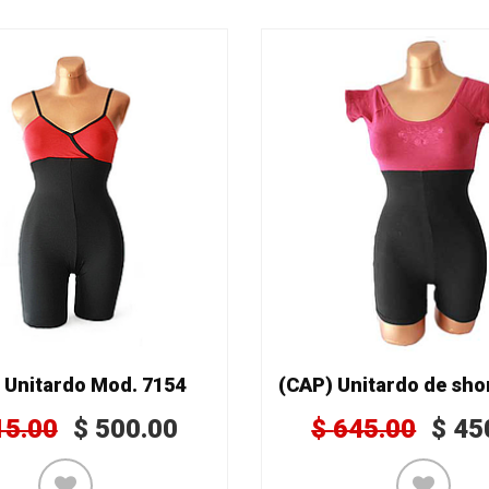
 Unitardo Mod. 7154
15.00
$
500.00
$
645.00
$
45